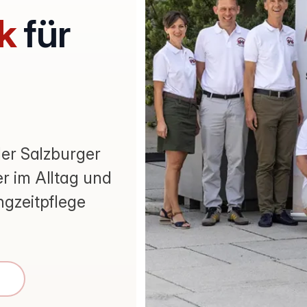
k
für
der Salzburger
r im Alltag und
ngzeitpflege